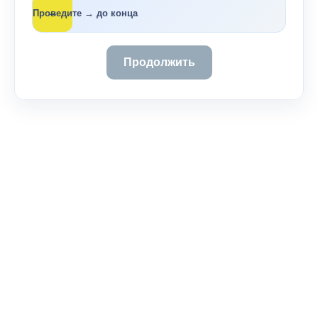
→
Проведите → до конца
Продолжить