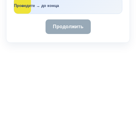
→
Проведите → до конца
Продолжить