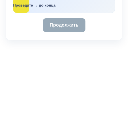
→
Проведите → до конца
Продолжить