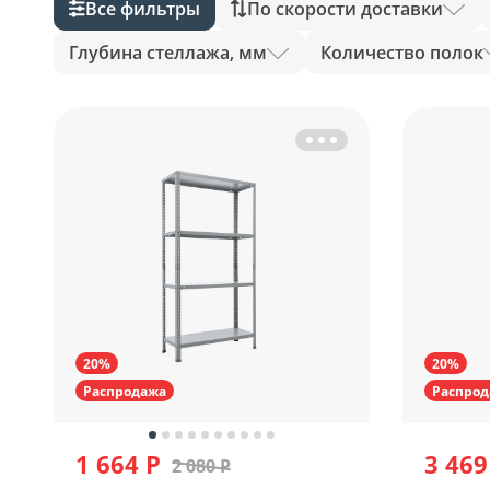
Все фильтры
По скорости доставки
Глубина стеллажа, мм
Количество полок
20%
20%
Распродажа
Распрод
1 664 Р
3 469
2 080 Р