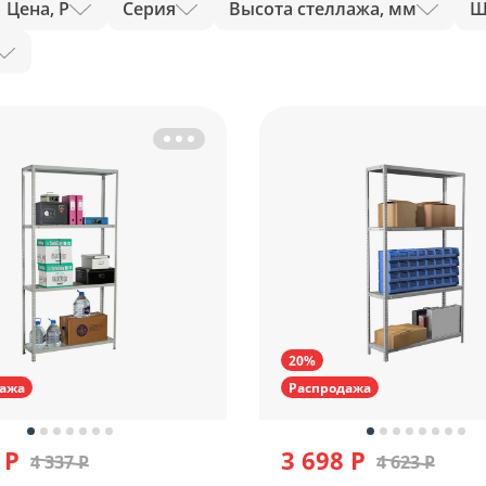
Цена, Р
Серия
Высота стеллажа, мм
Ш
20%
ажа
Распродажа
 Р
3 698 Р
4 337 Р
4 623 Р