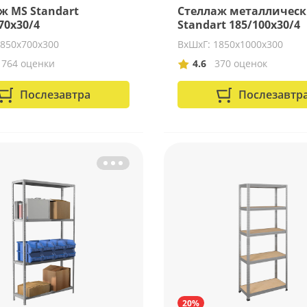
ж MS Standart
Стеллаж металличес
70x30/4
Standart 185/100x30/4
1850х700х300
ВхШхГ: 1850х1000х300
1764 оценки
4.6
370 оценок
Послезавтра
Послезавтр
20%