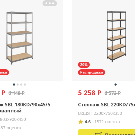
20%
ажа
Распродажа
 Р
5 258 Р
6 448 Р
6 573 Р
ж SBL 180KD/90x45/5
Стеллаж SBL 220KD/75
ованный
ВхШхГ: 2200х750х350
1803х900х450
4.6
1571 оценка
587 оценок