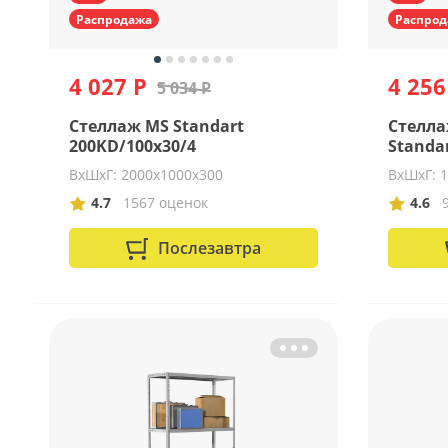
Распродажа
Распрод
4 027 Р
4 256
5 034 Р
Стеллаж MS Standart
Стелла
200KD/100x30/4
Standar
ВхШхГ: 2000х1000х300
ВхШхГ: 
4.7
1567 оценок
4.6
Послезавтра