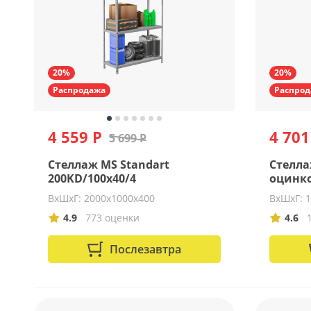
20%
20%
Распродажа
Распрод
4 559 Р
4 701
5 699 Р
Стеллаж MS Standart
Стелла
200KD/100x40/4
оцинк
ВхШхГ: 2000х1000х400
ВхШхГ: 
4.9
773 оценки
4.6
Послезавтра