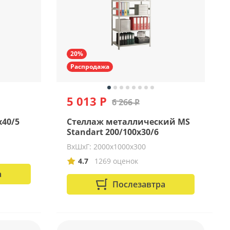
20%
Распродажа
5 013 Р
6 266 Р
x40/5
Стеллаж металлический MS
Standart 200/100x30/6
ВхШхГ: 2000х1000х300
4.7
1269 оценок
а
Послезавтра