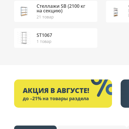
Стеллажи SB (2100 кг
на секцию)
21 товар
ST1067
1 товар
АКЦИЯ В АВГУСТЕ!
до –21% на товары раздела