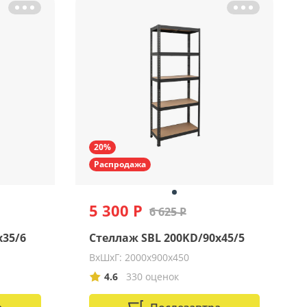
20%
Распродажа
5 300 Р
6 625 Р
x35/6
Стеллаж SBL 200KD/90x45/5
ВхШхГ: 2000х900х450
4.6
330 оценок