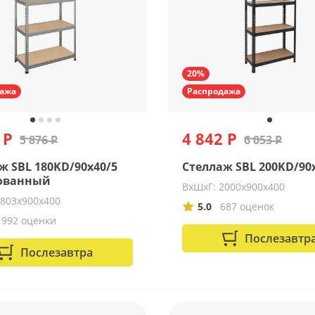
20%
ажа
Распродажа
 Р
4 842 Р
5 876 Р
6 053 Р
ж SBL 180KD/90x40/5
Стеллаж SBL 200KD/90
ованный
ВхШхГ: 2000х900х400
1803х900х400
5.0
687 оценок
1992 оценки
Послезавтр
Послезавтра