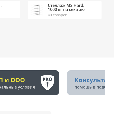
Стеллаж MS Hard,
е
1000 кг на секцию
40 товаров
П и ООО
Консультац
уальные условия
помощь в подборе