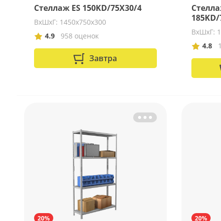
Стеллаж ES 150KD/75Х30/4
Стелла
185KD/
ВхШхГ: 1450х750х300
ВхШхГ: 
4.9
958 оценок
4.8
Завтра
20%
20%