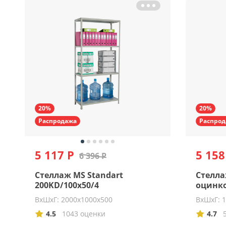
20%
20%
Распродажа
Распрод
5 117 Р
5 158
6 396 Р
Стеллаж MS Standart
Стелла
200KD/100x50/4
оцинк
ВхШхГ: 2000х1000х500
ВхШхГ: 
4.5
1043 оценки
4.7