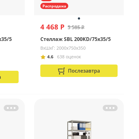
Распродажа
4 468 Р
5 585 Р
x35/5
Стеллаж SBL 200KD/75x35/5
ВхШхГ: 2000х750х350
4.6
638 оценок
Послезавтра
а