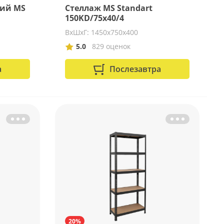
кий MS
Стеллаж MS Standart
150KD/75x40/4
ВхШхГ: 1450х750х400
5.0
829 оценок
а
Послезавтра
20%