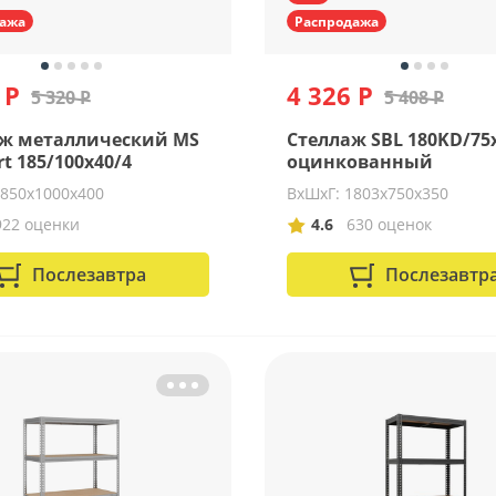
ажа
Распродажа
 Р
4 326 Р
5 320 Р
5 408 Р
ж металлический MS
Стеллаж SBL 180KD/75
t 185/100x40/4
оцинкованный
1850х1000х400
ВхШхГ: 1803х750х350
922 оценки
4.6
630 оценок
Послезавтра
Послезавтр