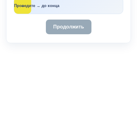
→
Проведите → до конца
Продолжить