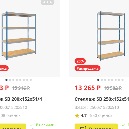
20%
ажа
Распродажа
3 Р
13 265 Р
15 916 Р
16 582 Р
ж SB 200x152x51/4
Стеллаж SB 250x152x51
2000х1520х510
ВхШхГ: 2500х1520х510
508 оценок
4.7
550 оценок
В наличии