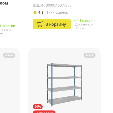
илом
ВхШхГ: 3000x1537x773
4.8
1777 оценок
В наличии
В корзину
Доставка от
В наличии
11 авг.
тавка от
авг.
20%
Распродажа