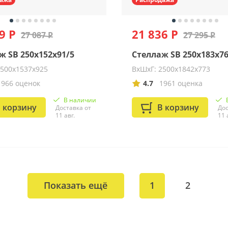
9 Р
21 836 Р
27 087 Р
27 295 Р
ж SB 250x152x91/5
Стеллаж SB 250x183x76
2500x1537x925
ВхШхГ: 2500x1842x773
1966 оценок
4.7
1961 оценка
В наличии
 корзину
В корзину
Доставка от
Дос
11 авг.
11 
Показать ещё
1
2