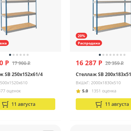
20%
ажа
Распродажа
0 Р
16 287 Р
17 900 Р
20 359 Р
ж SB 250x152x61/4
Стеллаж SB 200x183x51
2500х1520х610
ВхШхГ: 2000х1830х510
877 оценок
5.0
1351 оценка
11 августа
11 августа