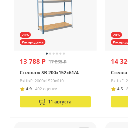
20%
20%
Распродажа
Распрод
13 788 Р
14 32
17 235 Р
Стеллаж SB 200x152x61/4
Стелла
ВхШхГ: 2000х1520х610
ВхШхГ: 
4.9
492 оценки
4.5
11 августа