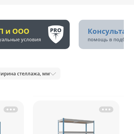
П и ООО
Консультац
уальные условия
помощь в подборе
ирина стеллажа, мм