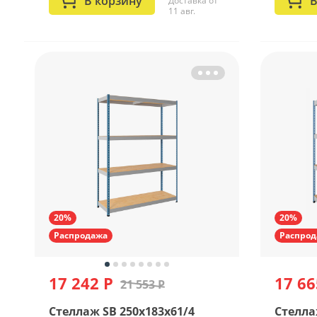
В корзину
В
Доставка от
11 авг.
20%
20%
Распродажа
Распрод
17 242 Р
17 66
21 553 Р
Стеллаж SB 250x183x61/4
Стелла