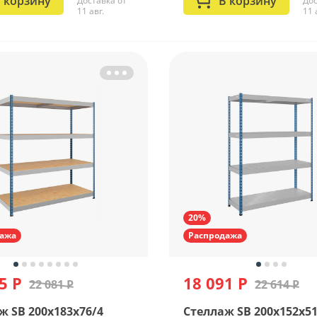
 корзину
В корзину
Доставка от
Дос
11 авг.
11 
20%
ажа
Распродажа
5 Р
18 091 Р
22 081 Р
22 614 Р
ж SB 200x183x76/4
Стеллаж SB 200x152x51