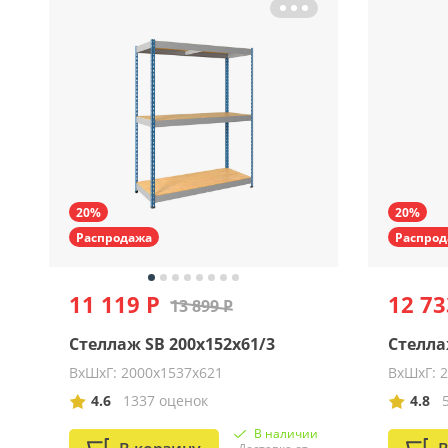
20%
20%
Распродажа
Распрод
11 119 Р
12 73
13 899 Р
Стеллаж SB 200x152x61/3
Стелла
ВхШхГ: 2000x1537x621
ВхШхГ: 
4.6
1337 оценок
4.8
В наличии