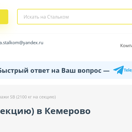
a.stalkom@yandex.ru
Комп
Быстрый ответ на Ваш вопрос —
Tel
ажи SB (2100 кг на секцию)
 секцию) в Кемерово