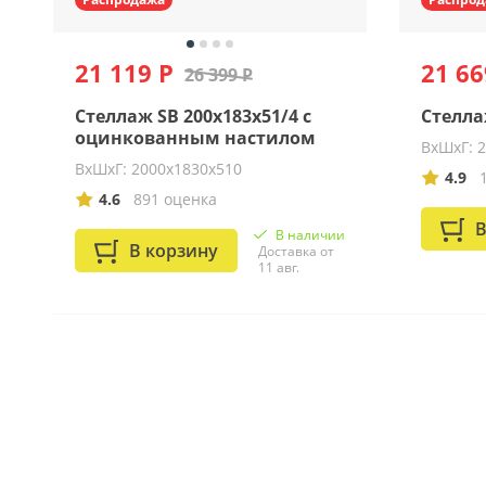
21 119 Р
21 66
26 399 Р
Стеллаж SB 200x183x51/4 c
Стелла
оцинкованным настилом
ВхШхГ: 
ВхШхГ: 2000х1830х510
4.9
4.6
891 оценка
В
В наличии
В корзину
Доставка от
11 авг.