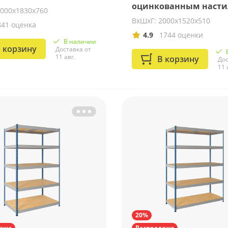
оцинкованным наст
2000х1830х760
ВхШхГ: 2000х1520х510
841 оценка
4.9
1744 оценки
В наличии
 корзину
Доставка от
11 авг.
В корзину
Дос
11 
20%
ажа
Распродажа