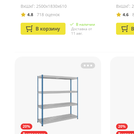
ВхШхГ: 2500х1830х610
ВхШхГ: 
4.8
718 оценок
4.6
В наличии
В корзину
В
Доставка от
11 авг.
20%
20%
Распродажа
Распрод