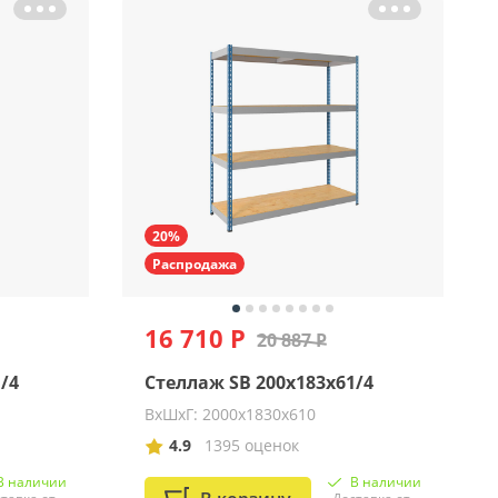
20%
Распродажа
16 710 Р
20 887 Р
/4
Стеллаж SB 200x183x61/4
ВхШхГ: 2000х1830х610
4.9
1395 оценок
В наличии
В наличии