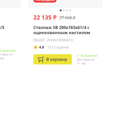
22 135 Р
27 668 Р
/5
Стеллаж SB 200x183x61/4 c
оцинкованным настилом
ВхШхГ: 2000х1830х610
4.8
1313 оценок
В наличии
тавка от
В наличии
авг.
В корзину
Доставка от
11 авг.