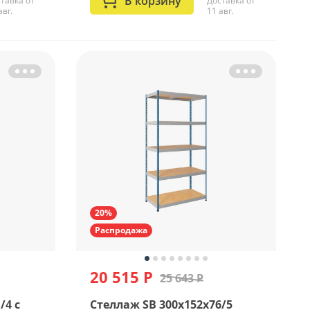
В корзину
тавка от
Доставка от
авг.
11 авг.
20%
Распродажа
20 515 Р
25 643 Р
/4 c
Стеллаж SB 300x152x76/5