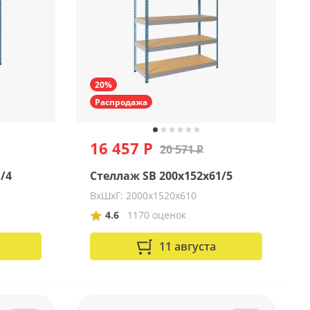
20%
Распродажа
16 457 Р
20 571 Р
/4
Стеллаж SB 200x152x61/5
ВхШхГ: 2000х1520х610
4.6
1170 оценок
11 августа