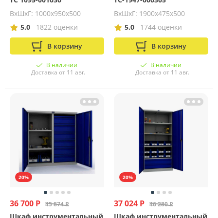
ВхШхГ: 1000х950х500
ВхШхГ: 1900х475х500
5.0
1822 оценки
5.0
1744 оценки
В корзину
В корзину
В наличии
В наличии
Доставка от 11 авг.
Доставка от 11 авг.
20%
20%
36 700 Р
37 024 Р
45 874 Р
46 280 Р
Шкаф инструментальный
Шкаф инструментальный