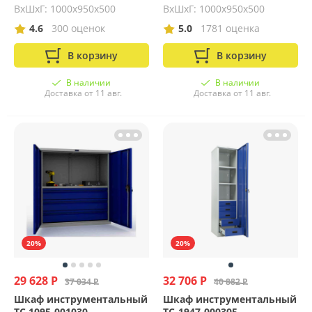
ВхШхГ: 1000х950х500
ВхШхГ: 1000х950х500
4.6
300 оценок
5.0
1781 оценка
В корзину
В корзину
В наличии
В наличии
Доставка от 11 авг.
Доставка от 11 авг.
20%
20%
29 628 Р
32 706 Р
37 034 Р
40 882 Р
Шкаф инструментальный
Шкаф инструментальный
ТС 1095-001030
TC-1947-000305