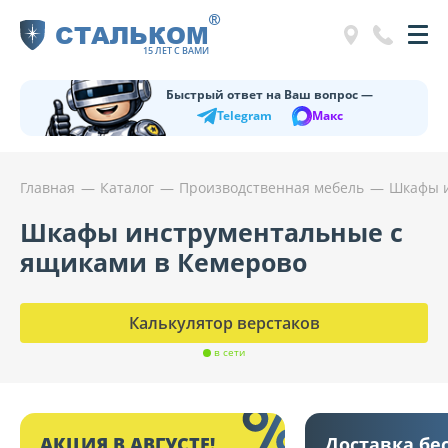
®
СТАЛЬКОМ
15 ЛЕТ С ВАМИ
Быстрый ответ на Ваш вопрос —
Telegram
Макс
Главная
Каталог
Производственная мебель
Шкафы и
Шкафы инструментальные с
ящиками в Кемерово
Калькулятор верстаков
в сети
АКЦИЯ В АВГУСТЕ!
Доставка бе