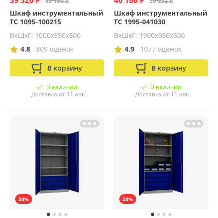
39 320 Р
40 186 Р
49 150 Р
50 232 Р
Шкаф инструментальный
Шкаф инструментальный
ТС 1095-100215
ТС 1995-041030
ВхШхГ: 1000х950х500
ВхШхГ: 1900х950х500
4.8
809 оценок
4.9
1077 оценок
В корзину
В корзину
В наличии
В наличии
Доставка от 11 авг.
Доставка от 11 авг.
20%
20%