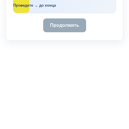
→
Проведите → до конца
Продолжить